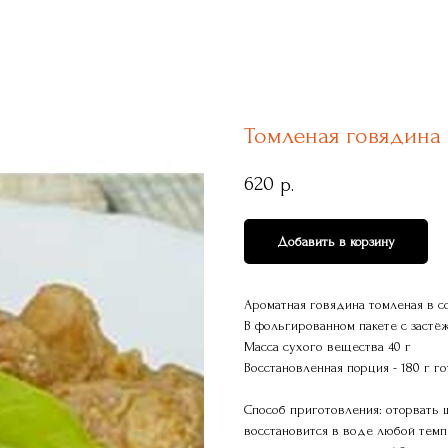
Томленая говядина 
620
р.
Добавить в корзину
Ароматная говядина томленая в со
В фольгированном пакете с застёж
Масса сухого вещества 40 г
Восстановленная порция - 180 г г
Способ приготовления: оторвать ш
восстановится в воде любой темпе