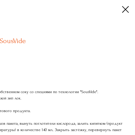
SousVide
бственном соку со специями по технологии "SousVide".
кой зип лок.
отового продукта.
ов пакета, вынуть поглотители кислорода, залить кипятком (продукт
ратуры) в количестве 140 мл. Закрыть застёжку, перевернуть пакет