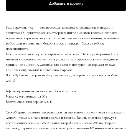
Добавить в корзину
Наш гороховый суп — это настоящая классика с насыщенным вкусом и
ароматом. Он приготовлен из отборных ингредиентов, которые создают
идеальную гармонию вкусов. В основе супа — нежная свинина, копченые
ребрышки и ароматный бекон, которые придают блюду глубину и
насыщенность.
Каждая ложка этого супа подарит вам тепло и уют. Горох, разваренный до
нежной текстуры, сочетается с кусочками картофеля, свежими овощами и
пряными специями. А добавление зелени петрушки завершает блюдо,
придавая ему свежий и аппетитный аромат.
Попробуйте наш гороховый суп — это вкус, который согреет вас в любой
день!
В фольгированном пакете с застёжкой зип лок
Масса сухого вещества 60 г
Восстановленная порция 300 г
Способ приготовления: оторвать шов пакета, вынуть поглотители кислорода и
дополнительные пакетики с солью и перцем. Залить кипятком (продукт
восстановится в воде любой температуры) в количестве 240 мл. Закрыть
застёжку, перевернуть пакет несколько раз в течение 1-2 минут или положить