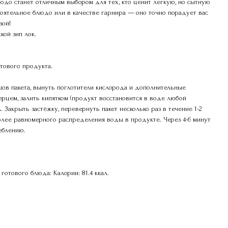
юдо станет отличным выбором для тех, кто ценит легкую, но сытную
тоятельное блюдо или в качестве гарнира — оно точно порадует вас
зой!
кой зип лок.
отового продукта.
шов пакета, вынуть поглотители кислорода и дополнительные
ерцем, залить кипятком (продукт восстановится в воде любой
. Закрыть застёжку, перевернуть пакет несколько раз в течение 1-2
олее равномерного распределения воды в продукте. Через 4-6 минут
еблению.
готового блюда: Калории: 81.4 ккал.