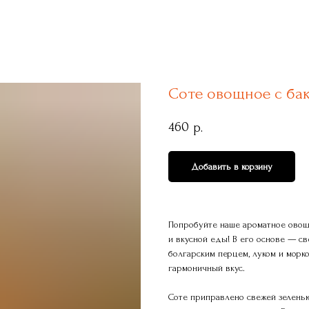
Соте овощное с ба
460
р.
Добавить в корзину
Попробуйте наше ароматное овощ
и вкусной еды! В его основе — с
болгарским перцем, луком и мор
гармоничный вкус.
Соте приправлено свежей зеленью